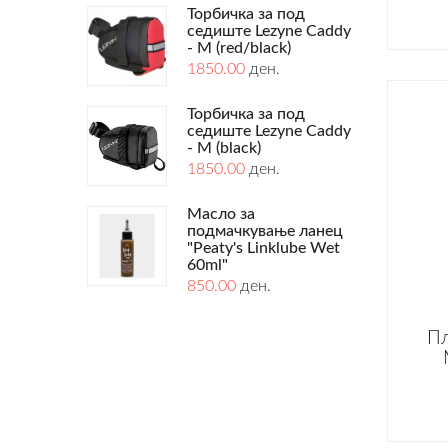
Торбичка за под
седиште Lezyne Caddy
- M (red/black)
1850.00
ден.
Торбичка за под
седиште Lezyne Caddy
- M (black)
1850.00
ден.
Масло за
подмачкување ланец
"Peaty's Linklube Wet
60ml"
850.00
ден.
Пл