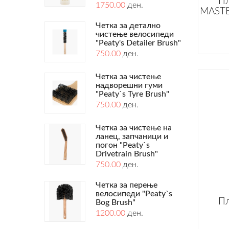
Пл
1750.00
ден.
MASTE
Четка за детално
чистење велосипеди
"Peaty's Detailer Brush"
750.00
ден.
Четка за чистење
надворешни гуми
"Peaty`s Tyre Brush"
750.00
ден.
Четка за чистење на
ланец, запчаници и
погон "Peaty`s
Drivetrain Brush"
750.00
ден.
Четка за перење
велосипеди "Peaty`s
Пл
Bog Brush"
1200.00
ден.